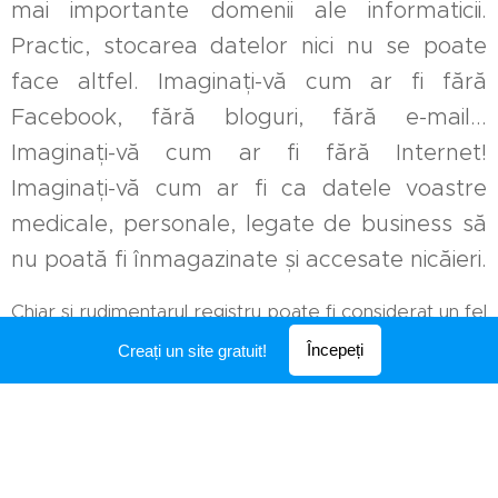
mai importante domenii ale informaticii.
Practic, stocarea datelor nici nu se poate
face altfel. Imaginați-vă cum ar fi fără
Facebook, fără bloguri, fără e-mail...
Imaginați-vă cum ar fi fără Internet!
Imaginați-vă cum ar fi ca datele voastre
medicale, personale, legate de business să
nu poată fi înmagazinate și accesate nicăieri.
Chiar și rudimentarul registru poate fi considerat un fel
de tabel al unei baze de date.
Începeți
Creați un site gratuit!
Creat cu
Webnode